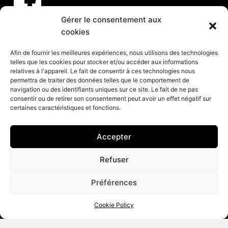
Gérer le consentement aux
Abonnez-vous à nos infolettres
cookies
CLIQUEZ ICI
Afin de fournir les meilleures expériences, nous utilisons des technologies
telles que les cookies pour stocker et/ou accéder aux informations
Services
relatives à l'appareil. Le fait de consentir à ces technologies nous
permettra de traiter des données telles que le comportement de
Spectacles et animation pour vos partys de Noël
navigation ou des identifiants uniques sur ce site. Le fait de ne pas
consentir ou de retirer son consentement peut avoir un effet négatif sur
Spectacles pour événements corporatifs
certaines caractéristiques et fonctions.
Groupes de musique pour événements
Organisation d’événements corporatifs
Accepter
Organisation de soirée
Refuser
Préférences
© 2026 Productions Caroline. Tous droits réservés. Site
Cookie Policy
web par
Multi-Graf Inc.