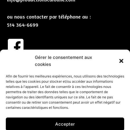
ou nous contacter par téléphone au :
514 364-6699
Gérer le consentement aux
Abonnez-vous à nos infolettres
cookies
CLIQUEZ ICI
Afin de fournir les meilleures expériences, nous utilisons des technologies
telles que les cookies pour stocker et/ou accéder aux informations
Services
relatives à l'appareil. Le fait de consentir à ces technologies nous
permettra de traiter des données telles que le comportement de
Spectacles et animation pour vos partys de Noël
navigation ou des identifiants uniques sur ce site. Le fait de ne pas
consentir ou de retirer son consentement peut avoir un effet négatif sur
Spectacles pour événements corporatifs
certaines caractéristiques et fonctions.
Groupes de musique pour événements
Organisation d’événements corporatifs
Accepter
Organisation de soirée