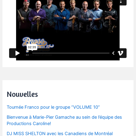
Post
navigation
Nouvelles
Tournée Franco pour le groupe “VOLUME 10”
Bienvenue à Marie-Pier Gamache au sein de l’équipe des
Productions Caroline!
DJ MISS SHELTON avec les Canadiens de Montréal