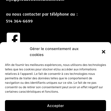
ou nous contacter par téléphone au :
514 364-6699
Gérer le consentement aux
Abonnez-vous à nos infolettres
cookies
CLIQUEZ ICI
Afin de fournir les meilleures expériences, nous utilisons des technologies
telles que les cookies pour stocker et/ou accéder aux informations
Services
relatives à l'appareil. Le fait de consentir à ces technologies nous
permettra de traiter des données telles que le comportement de
Spectacles et animation pour vos partys de Noël
navigation ou des identifiants uniques sur ce site. Le fait de ne pas
consentir ou de retirer son consentement peut avoir un effet négatif sur
Spectacles pour événements corporatifs
certaines caractéristiques et fonctions.
Groupes de musique pour événements
Organisation d’événements corporatifs
Accepter
Organisation de soirée