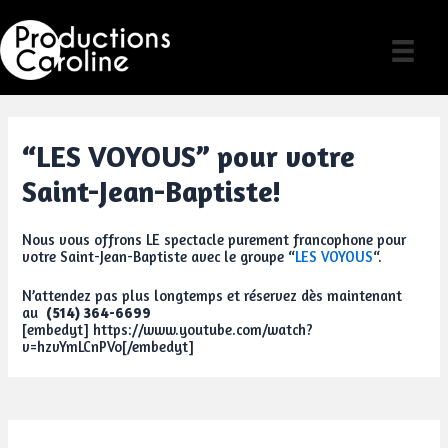
Skip
to
content
“LES VOYOUS” pour votre
Saint-Jean-Baptiste!
Nous vous offrons LE spectacle purement francophone pour
votre Saint-Jean-Baptiste avec le groupe “
LES VOYOUS
“.
N’attendez pas plus longtemps et réservez dès maintenant
au
(514) 364-6699
[embedyt] https://www.youtube.com/watch?
v=hzvYmLCnPVo[/embedyt]
Post
navigation