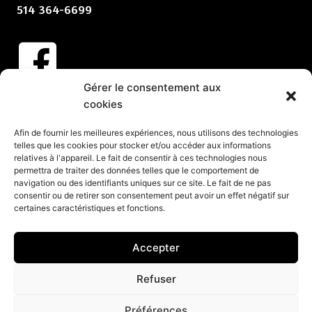
514 364-6699
Gérer le consentement aux
Abonnez-vous à nos infolettres
cookies
CLIQUEZ ICI
Afin de fournir les meilleures expériences, nous utilisons des technologies
telles que les cookies pour stocker et/ou accéder aux informations
Services
relatives à l'appareil. Le fait de consentir à ces technologies nous
permettra de traiter des données telles que le comportement de
Spectacles et animation pour vos partys de Noël
navigation ou des identifiants uniques sur ce site. Le fait de ne pas
consentir ou de retirer son consentement peut avoir un effet négatif sur
Spectacles pour événements corporatifs
certaines caractéristiques et fonctions.
Groupes de musique pour événements
Organisation d’événements corporatifs
Accepter
Organisation de soirée
Refuser
Préférences