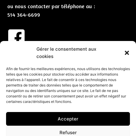
ou nous contacter par téléphone au :
514 364-6699
Gérer le consentement aux
Abonnez-vous à nos infolettres
cookies
CLIQUEZ ICI
Afin de fournir les meilleures expériences, nous utilisons des technologies
telles que les cookies pour stocker et/ou accéder aux informations
Services
relatives à l'appareil. Le fait de consentir à ces technologies nous
permettra de traiter des données telles que le comportement de
Spectacles et animation pour vos partys de Noël
navigation ou des identifiants uniques sur ce site. Le fait de ne pas
consentir ou de retirer son consentement peut avoir un effet négatif sur
Spectacles pour événements corporatifs
certaines caractéristiques et fonctions.
Groupes de musique pour événements
Organisation d’événements corporatifs
Accepter
Organisation de soirée
Refuser