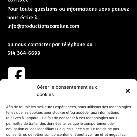
Pour toute questions ou informations vous pouvez
nous écrire à :
info@productionscaroline.com
ou nous contacter par téléphone au :
514 364-6699
Gérer le consentement aux
Abonnez-vous à nos infolettres
cookies
CLIQUEZ ICI
Afin de fournir les meilleures expériences, nous utilisons des technologies
telles que les cookies pour stocker et/ou accéder aux informations
Services
relatives à l'appareil. Le fait de consentir à ces technologies nous
permettra de traiter des données telles que le comportement de
Spectacles et animation pour vos partys de Noël
navigation ou des identifiants uniques sur ce site. Le fait de ne pas
consentir ou de retirer son consentement peut avoir un effet négatif sur
Spectacles pour événements corporatifs