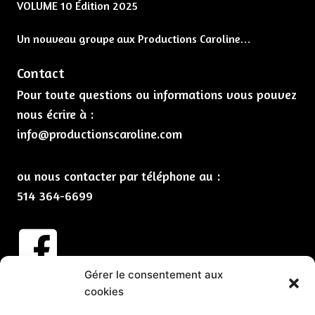
VOLUME 10 Édition 2025
Un nouveau groupe aux Productions Caroline…
Contact
Pour toute questions ou informations vous pouvez
nous écrire à :
info@productionscaroline.com
ou nous contacter par téléphone au :
514 364-6699
Gérer le consentement aux
Abonnez-vous à nos infolettres
cookies
CLIQUEZ ICI