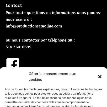
Contact
Pour toute questions ou informations vous pouvez
nous écrire à :
info@productionscaroline.com
ou nous contacter par téléphone au :
514 364-6699
Gérer le consentement aux
Abonnez-vous à nos infolettres
cookies
CLIQUEZ ICI
Afin de fournir les meilleures expériences, nous utilisons des technologies
telles que les cookies pour stocker et/ou accéder aux informations
Services
relatives à l'appareil. Le fait de consentir à ces technologies nous
permettra de traiter des données telles que le comportement de
Spectacles et animation pour vos partys de Noël
navigation ou des identifiants uniques sur ce site. Le fait de ne pas