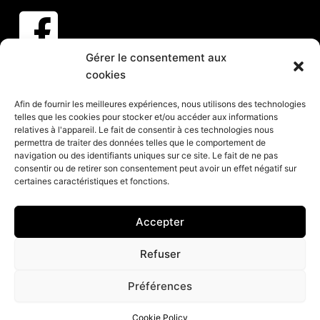
Gérer le consentement aux
Abonnez-vous à nos infolettres
cookies
CLIQUEZ ICI
Afin de fournir les meilleures expériences, nous utilisons des technologies
telles que les cookies pour stocker et/ou accéder aux informations
Services
relatives à l'appareil. Le fait de consentir à ces technologies nous
permettra de traiter des données telles que le comportement de
Spectacles et animation pour vos partys de Noël
navigation ou des identifiants uniques sur ce site. Le fait de ne pas
consentir ou de retirer son consentement peut avoir un effet négatif sur
Spectacles pour événements corporatifs
certaines caractéristiques et fonctions.
Groupes de musique pour événements
Organisation d’événements corporatifs
Accepter
Organisation de soirée
Refuser
Préférences
© 2026 Productions Caroline. Tous droits réservés. Site
Cookie Policy