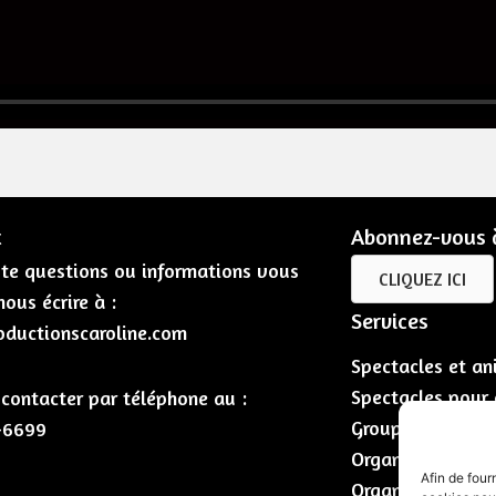
t
Abonnez-vous à
te questions ou informations vous
CLIQUEZ ICI
ous écrire à :
Services
oductionscaroline.com
Spectacles et an
Spectacles pour
contacter par téléphone au :
Groupes de musi
-6699
Organisation d’é
Afin de four
Organisation de 