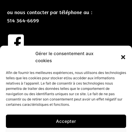
ou nous contacter par téléphone au :
514 364-6699
Gérer le consentement aux
Abonnez-vous à nos infolettres
cookies
CLIQUEZ ICI
Afin de fournir les meilleures expériences, nous utilisons des technologies
telles que les cookies pour stocker et/ou accéder aux informations
Services
relatives à l'appareil. Le fait de consentir à ces technologies nous
permettra de traiter des données telles que le comportement de
Spectacles et animation pour vos partys de Noël
navigation ou des identifiants uniques sur ce site. Le fait de ne pas
consentir ou de retirer son consentement peut avoir un effet négatif sur
Spectacles pour événements corporatifs
certaines caractéristiques et fonctions.
Groupes de musique pour événements
Organisation d’événements corporatifs
Accepter
Organisation de soirée