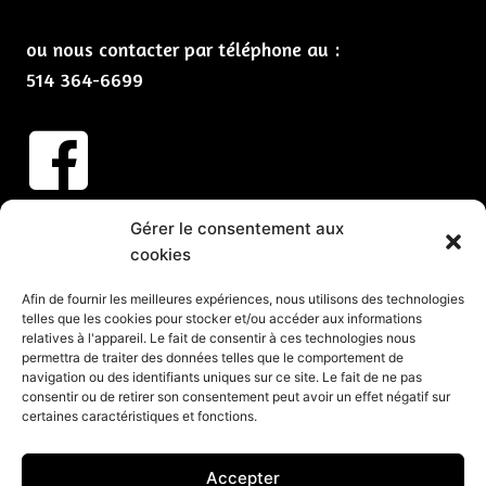
ou nous contacter par téléphone au :
514 364-6699
Abonnez-vous à nos infolettres
Gérer le consentement aux
cookies
CLIQUEZ ICI
Services
Afin de fournir les meilleures expériences, nous utilisons des technologies
telles que les cookies pour stocker et/ou accéder aux informations
relatives à l'appareil. Le fait de consentir à ces technologies nous
Spectacles et animation pour vos partys de Noël
permettra de traiter des données telles que le comportement de
Spectacles pour événements corporatifs
navigation ou des identifiants uniques sur ce site. Le fait de ne pas
consentir ou de retirer son consentement peut avoir un effet négatif sur
Groupes de musique pour événements
certaines caractéristiques et fonctions.
Organisation d’événements corporatifs
Organisation de soirée
Accepter