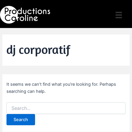
Skip
to
content
dj corporatif
It seems we can’t find what you’re looking for. Perhaps
searching can help.
Search
for: