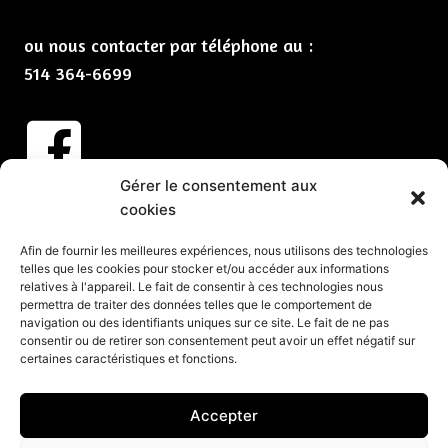
ou nous contacter par téléphone au :
514 364-6699
Gérer le consentement aux
Abonnez-vous à nos infolettres
cookies
CLIQUEZ ICI
Afin de fournir les meilleures expériences, nous utilisons des technologies
telles que les cookies pour stocker et/ou accéder aux informations
Services
relatives à l'appareil. Le fait de consentir à ces technologies nous
permettra de traiter des données telles que le comportement de
Spectacles et animation pour vos partys de Noël
navigation ou des identifiants uniques sur ce site. Le fait de ne pas
consentir ou de retirer son consentement peut avoir un effet négatif sur
Spectacles pour événements corporatifs
certaines caractéristiques et fonctions.
Groupes de musique pour événements
Organisation d’événements corporatifs
Accepter
Organisation de soirée