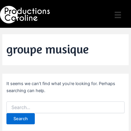
Skip
to
content
groupe musique
It seems we can’t find what you’re looking for. Perhaps
searching can help.
Search
for: