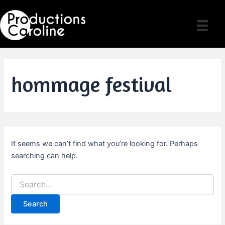
Skip
to
content
hommage festival
It seems we can’t find what you’re looking for. Perhaps
searching can help.
Search
for: