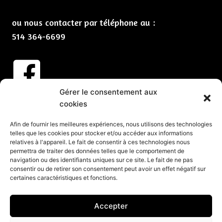
ou nous contacter par téléphone au :
514 364-6699
Gérer le consentement aux
Abonnez-vous à nos infolettres
cookies
CLIQUEZ ICI
Afin de fournir les meilleures expériences, nous utilisons des technologies
telles que les cookies pour stocker et/ou accéder aux informations
Services
relatives à l'appareil. Le fait de consentir à ces technologies nous
permettra de traiter des données telles que le comportement de
Spectacles et animation pour vos partys de Noël
navigation ou des identifiants uniques sur ce site. Le fait de ne pas
consentir ou de retirer son consentement peut avoir un effet négatif sur
Spectacles pour événements corporatifs
certaines caractéristiques et fonctions.
Groupes de musique pour événements
Organisation d’événements corporatifs
Accepter
Organisation de soirée