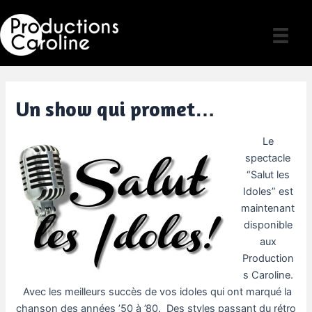
Skip
to
content
Un show qui promet…
Le
spectacle
“Salut les
Idoles” est
maintenant
disponible
aux
Production
s Caroline.
Avec les meilleurs succès de vos idoles qui ont marqué la
chanson des années ’50 à ’80. Des styles passant du rétro