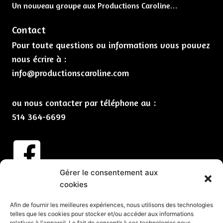
Un nouveau groupe aux Productions Caroline…
Contact
Pour toute questions ou informations vous pouvez
nous écrire à :
info@productionscaroline.com
ou nous contacter par téléphone au :
514 364-6699
Gérer le consentement aux
Abonnez-vous à nos infolettres
cookies
CLIQUEZ ICI
Afin de fournir les meilleures expériences, nous utilisons des technologies
telles que les cookies pour stocker et/ou accéder aux informations
Services
relatives à l'appareil. Le fait de consentir à ces technologies nous