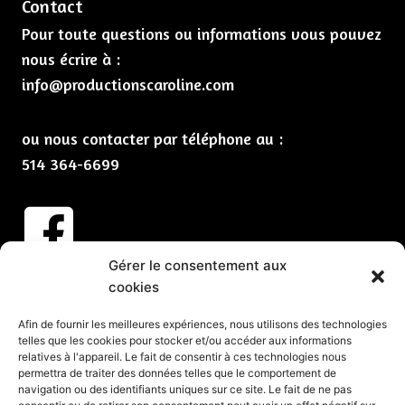
Contact
Pour toute questions ou informations vous pouvez
nous écrire à :
info@productionscaroline.com
ou nous contacter par téléphone au :
514 364-6699
Gérer le consentement aux
Abonnez-vous à nos infolettres
cookies
CLIQUEZ ICI
Afin de fournir les meilleures expériences, nous utilisons des technologies
telles que les cookies pour stocker et/ou accéder aux informations
Services
relatives à l'appareil. Le fait de consentir à ces technologies nous
permettra de traiter des données telles que le comportement de
Spectacles et animation pour vos partys de Noël
navigation ou des identifiants uniques sur ce site. Le fait de ne pas