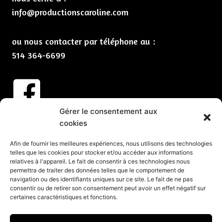
info@productionscaroline.com
ou nous contacter par téléphone au :
514 364-6699
Gérer le consentement aux
Abonnez-vous à nos infolettres
cookies
CLIQUEZ ICI
Afin de fournir les meilleures expériences, nous utilisons des technologies
telles que les cookies pour stocker et/ou accéder aux informations
Services
relatives à l'appareil. Le fait de consentir à ces technologies nous
permettra de traiter des données telles que le comportement de
Spectacles et animation pour vos partys de Noël
navigation ou des identifiants uniques sur ce site. Le fait de ne pas
consentir ou de retirer son consentement peut avoir un effet négatif sur
Spectacles pour événements corporatifs
certaines caractéristiques et fonctions.
Groupes de musique pour événements
Organisation d’événements corporatifs