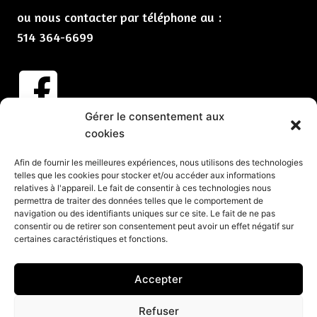
ou nous contacter par téléphone au :
514 364-6699
Gérer le consentement aux
Abonnez-vous à nos infolettres
cookies
CLIQUEZ ICI
Afin de fournir les meilleures expériences, nous utilisons des technologies
telles que les cookies pour stocker et/ou accéder aux informations
Services
relatives à l'appareil. Le fait de consentir à ces technologies nous
permettra de traiter des données telles que le comportement de
Spectacles et animation pour vos partys de Noël
navigation ou des identifiants uniques sur ce site. Le fait de ne pas
consentir ou de retirer son consentement peut avoir un effet négatif sur
Spectacles pour événements corporatifs
certaines caractéristiques et fonctions.
Groupes de musique pour événements
Organisation d’événements corporatifs
Accepter
Organisation de soirée
Refuser